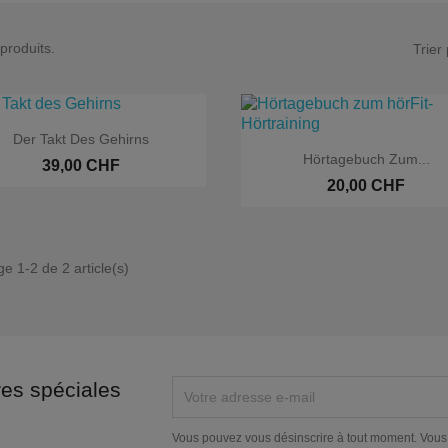
 produits.
Trier 

Aperçu rapide
Der Takt Des Gehirns

Aperçu rapide
Hörtagebuch Zum...
39,00 CHF
20,00 CHF
ge 1-2 de 2 article(s)
res spéciales
Vous pouvez vous désinscrire à tout moment. Vous