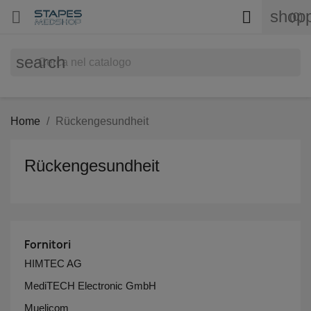
shopp


(0)
search
Home
Rückengesundheit
Rückengesundheit
Fornitori
HIMTEC AG
MediTECH Electronic GmbH
Muelicom