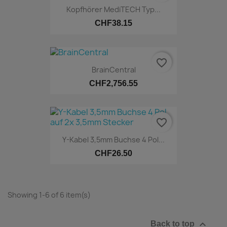
Kopfhörer MediTECH Typ...
CHF38.15
favorite_border
BrainCentral
CHF2,756.55
favorite_border
Y-Kabel 3,5mm Buchse 4 Pol...
CHF26.50
Online only
Showing 1-6 of 6 item(s)

Back to top