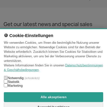
Get our latest news and special sales
🍪 Cookie-Einstellungen
Wir verwenden Cookies, um Ihnen die bestmögliche Nutzung unserer
You may unsubscribe at any moment. For that purpose, please find our
Website zu ermöglichen. Notwendige Cookies sind für den Betrieb der
contact info in the legal notice.
Website erforderlich. Zusätzlich können Sie Cookies für Statistiken und
Marketing aktivieren, um uns bei der Verbesserung unserer Dienste zu
unterstützen.
Weitere Informationen finden Sie in unseren
Datenschutzbestimmungen
& Geschäftsbedingungen
.

Products
Notwendig
(erforderlich)
Statistik
Marketing

Our company
Alle akzeptieren

Your account