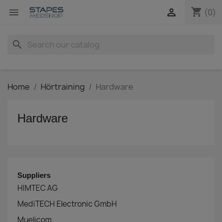
shopping_cart


(0)
search
Home
Hörtraining
Hardware
Hardware
Suppliers
HIMTEC AG
MediTECH Electronic GmbH
Muelicom