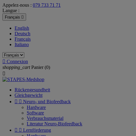
Appelez-nous :
079 733 71 71
Langue :
Français

English
Deutsch
Français
Italiano

Connexion
shopping_cart
Panier
(0)

Rückengesundheit
Gleichgewicht


Neuro- und Biofeedback
Hardware
Software
Verbrauchsmaterial
Literatur Neuro-Biofeedback


Lernförderung
Hardware