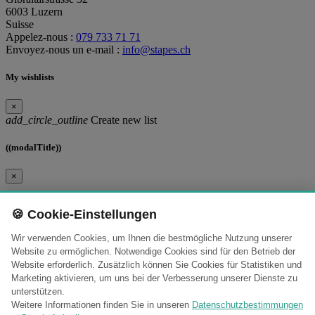
6003 Luzern
Suisse
Appelez-nous :
079 733 71 71
Envoyez-nous un e-mail :
info@stapes.ch
My wishlists
×
add_circle_outline
Create new list
((modalTitle))
×
((confirmMessage))
🍪 Cookie-Einstellungen
((cancelText))
((modalDeleteText))
Wir verwenden Cookies, um Ihnen die bestmögliche Nutzung unserer
Website zu ermöglichen. Notwendige Cookies sind für den Betrieb der
((title))
Website erforderlich. Zusätzlich können Sie Cookies für Statistiken und
Marketing aktivieren, um uns bei der Verbesserung unserer Dienste zu
×
unterstützen.
((label))
Weitere Informationen finden Sie in unseren
Datenschutzbestimmungen
((cancelText))
((createText))