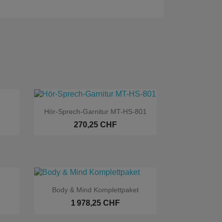

Aperçu rapide
Hör-Sprech-Garnitur MT-HS-801
270,25 CHF

Aperçu rapide
g
Body & Mind Komplettpaket
é web
1 978,25 CHF