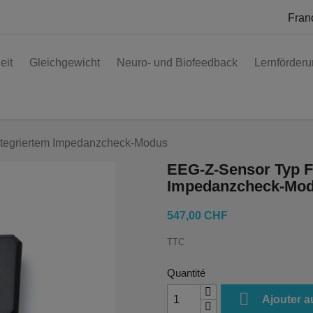
Fran
eit
Gleichgewicht
Neuro- und Biofeedback
Lernförder
ntegriertem Impedanzcheck-Modus
EEG-Z-Sensor Typ Fl
Impedanzcheck-Mo
547,00 CHF
TTC
Quantité

Ajouter a