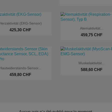

Aperçu rapide
Herzaktivität (EKG-Sensor)

Aperçu rapide
Atemaktivität...
425,30 CHF
459,75 CHF

Aperçu rapide
Muskelaktivität...

Aperçu rapide
Hautwiderstands-Sensor...
588,60 CHF
459,80 CHF
Aucun avis n'a été publié pour le moment.