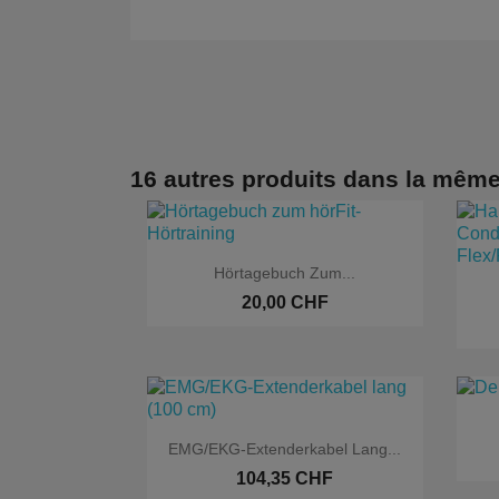
16 autres produits dans la même

Aperçu rapide
Hörtagebuch Zum...
20,00 CHF

Aperçu rapide
EMG/EKG-Extenderkabel Lang...
104,35 CHF