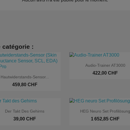
 catégorie :

Aperçu rapide
Audio-Trainer AT3000
422,00 CHF

Aperçu rapide
Hautwiderstands-Sensor...
459,80 CHF


Aperçu rapide
Aperçu rapide
Der Takt Des Gehirns
HEG Neuro Set Profilösun
Exclusivit
39,00 CHF
1 652,85 CHF