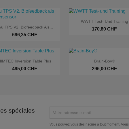

Aperçu rapide
WWTT Test- Und Training

Aperçu rapide
u TPS V2, Biofeedback Als...
170,80 CHF
696,35 CHF


Aperçu rapide
Aperçu rapide
IMTEC Inversion Table Plus
Brain-Boy®
495,00 CHF
296,00 CHF
res spéciales
Exclusivité web
Exclusivit
Vous pouvez vous désinscrire à tout moment. Vous