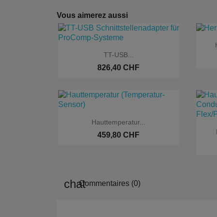
Vous aimerez aussi

Aperçu rapide
TT-USB...
826,40 CHF

Aperçu rapide
Hauttemperatur...
459,80 CHF
Commentaires (0)