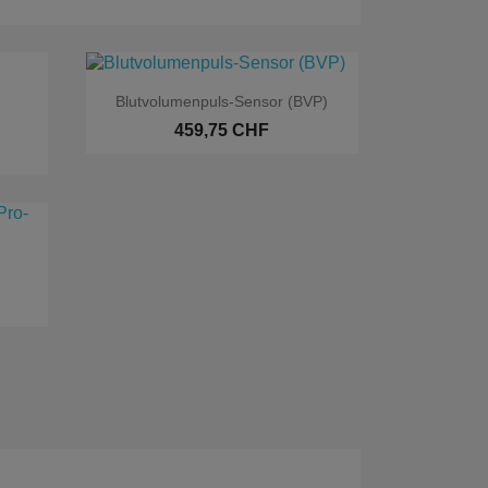

Aperçu rapide
Blutvolumenpuls-Sensor (BVP)
459,75 CHF