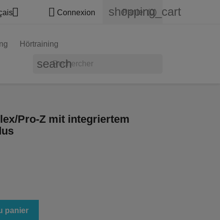
shopping_cart


Panier
(0)
çais
Connexion
ung
Hörtraining
search
ex/Pro-Z mit integriertem
dus
u panier