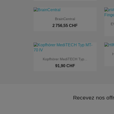

Aperçu rapide
BrainCentral
EV
2 756,55 CHF
H

Aperçu rapide
Kopfhörer MediTECH Typ...
Exclusivité web
91,90 CHF
Recevez nos off