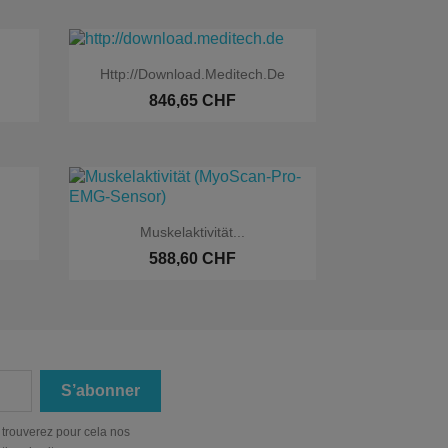

Aperçu rapide
Http://download.meditech.de
846,65 CHF

Aperçu rapide
Muskelaktivität...
Exclusivité web
588,60 CHF
é web
 trouverez pour cela nos