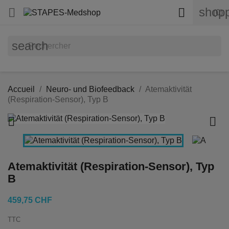
shopp


(0)
search
Accueil
Neuro- und Biofeedback
Atemaktivität
(Respiration-Sensor), Typ B


Atemaktivität (Respiration-Sensor), Typ
B
459,75 CHF
TTC